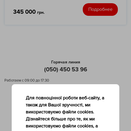
Подробнее
345 000
грн.
Горячая линия
(050) 450 53 96
Работаем с 09:00 до 17:30
Помощь покупателю
Для повноцінної роботи веб-сайту, а
О нас
також для Вашої зручності, ми
Услуги компании
використовуємо файли cookies.
Контакты
Дізнайтеся більше про те, як ми
Политика возврата
використовуємо файли cookies, а