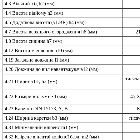
4.3 Вільний хід h2 (мм)
4.4 Висота підйому h3 (мм)
4.5 Додаткова висота (з LBR) h4 (мм)
4.7 Висота верхнього огородження h6 (мм)
21
4.8 Висота сидіння h7 (мм)
4.12 Висота зчеплення h10 (мм)
4.19 Загальна довжина l1 (мм)
4.20 Довжина до вил навантажувача l2 (мм)
тисяча
4.21 Ширина b1, b2 (мм)
4.22 Розміри вил s • e • l (мм)
45 X
4.23 Каретка DIN 15173, A, B
К
4.24 Ширина каретки b3 (мм)
тисяч
4.31 Мінімальний кліренс m1 (мм)
4.32 Кліренс в центрі колісної бази, m2 (мм)