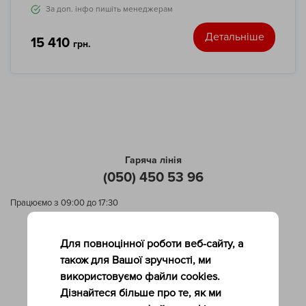
За доп. інфо пишіть менеджерам
Детальніше
15 410
грн.
Гаряча лінія
(050) 450 53 96
Працюємо з 09:00 до 17:30
Допомога покупцеві
Для повноцінної роботи веб-сайту, а
Послуги компанії
також для Вашої зручності, ми
Про нас
використовуємо файли cookies.
Контакти
Дізнайтеся більше про те, як ми
Політика повернення