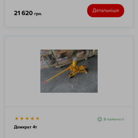
Детальніше
21 620
грн.
В наявності
Домкрат 4т